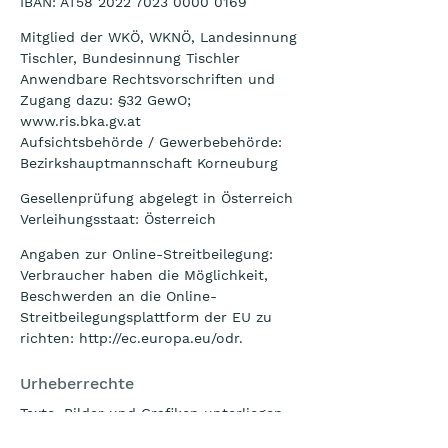
IBAN: AT58 2022 7023 0000 0169
Mitglied der WKÖ, WKNÖ, Landesinnung
Tischler, Bundesinnung Tischler
Anwendbare Rechtsvorschriften und
Zugang dazu:
§32 GewO;
www.ris.bka.gv.at
Aufsichtsbehörde / Gewerbebehörde:
Bezirkshauptmannschaft Korneuburg
Gesellenprüfung abgelegt in Österreich
Verleihungsstaat: Österreich
Angaben zur Online-Streitbeilegung:
Verbraucher haben die Möglichkeit,
Beschwerden an die Online-
Streitbeilegungsplattform der EU zu
richten:
http://ec.europa.eu/odr.
Urheberrechte
Texte, Bilder und Grafiken unterliegen
dem Schutz des Urheberrechts und